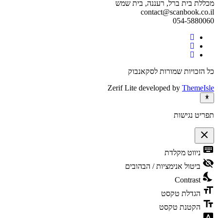
מכללת בית ברל, רעננה, בית שמש
contact@scanbook.co.il
054-5880060
Facebook
Twitter
link
Linkedin
link
link
כל הזכויות שמורות לסקאנבוק
Zerif Lite
developed by
ThemeIsle
תפריט נגישות
close
פתיחה
keyboard
ניווט מקלדת
וסגירה
של
visibility_off
ביטול אנימציות / הבהובים
תפריט
nights_stay
הנגישות
Contrast
format_size
הגדלת טקסט
text_fields
הקטנת טקסט
font_download