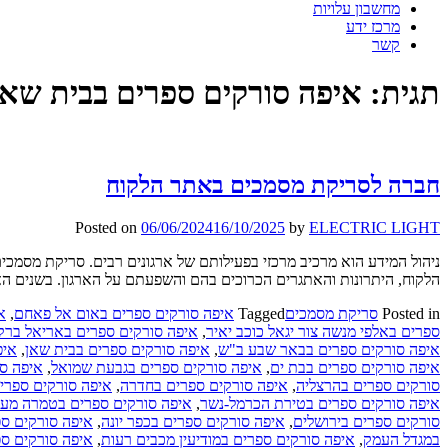
מחשבון עלויות
מרכז ידע
קשר
תגית:
איפה סורקים ספרים בבית שאן
חברה לסריקת מסמכים באתר הלקוח
Posted on
06/06/2024
16/10/2025
by
ELECTRIC LIGHT
ניהול המידע הוא מרכיב מרכזי בפעילותם של ארגונים רבים. סריקת מסמכי
הלקוח, היתרונות והאתגרים הכרוכים בהם והשפעתם על הארגון. בשנים האח
Posted in
סריקת מסמכים
Tagged
איפה סורקים ספרים באום אל פאחם
,
א
ספרים באלפי מנשה צור יגאל כוכב יאיר
,
איפה סורקים ספרים באריאל ברקן
איפה סורקים ספרים בבאר שבע ב"ש
,
איפה סורקים ספרים בבית שאן
,
איפ
איפה סורקים ספרים בבת ים
,
איפה סורקים ספרים בגבעת שמואל
,
איפה סו
סורקים ספרים בהרצליה
,
איפה סורקים ספרים בחדרה
,
איפה סורקים ספרים
איפה סורקים ספרים בטירת הכרמל-נשר
,
איפה סורקים ספרים בטמרה מע
סורקים ספרים בירושלים
,
איפה סורקים ספרים בכפר יונה
,
איפה סורקים ס
במגדל העמק
,
איפה סורקים ספרים במודיעין מכבים רעות
,
איפה סורקים ספ