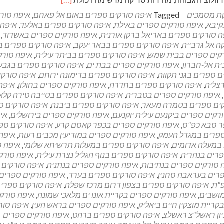
more
ת מסמכים
Tagged
איפה סורקים ספרים באום אל פאחם
,
איפה סור
about
קיבא
,
איפה סורקים ספרים באילת
,
איפה סורקים ספרים באלעד
,
איפה
חברה
ה סורקים ספרים באריאל ברקן אורנית
,
איפה סורקים ספרים באשדוד
,
לסריקת
 אל גרבייה
,
איפה סורקים ספרים בבאר יעקב
,
איפה סורקים ספרים 
מסמכים
קים ספרים בבית שמש
,
איפה סורקים ספרים בביתר עילית
,
איפה סורק
באתר
ית אל-חברון
,
איפה סורקים ספרים בבת ים
,
איפה סורקים ספרים בגבע
הלקוח
ם ספרים בגני תקווה
,
איפה סורקים ספרים בדימונה ירוחם
,
איפה סורקי
צליה
,
איפה סורקים ספרים בחדרה
,
איפה סורקים ספרים בחולון
,
איפה
,
איפה סורקים ספרים בטבריה
,
איפה סורקים ספרים בטייבה טירה קלא
קים ספרים בטמרה מעאר
,
איפה סורקים ספרים ביבנה
,
איפה סורקים ס
רקים ספרים ביקנעם עילית יוקנעם
,
איפה סורקים ספרים בירושלים
,
אי
ר סבא כפ"ס
,
איפה סורקים ספרים בכפר קאסם קרע
,
איפה סורקים ספ
ספרים במגדל העמק
,
איפה סורקים ספרים במודיעין מכבים רעות
,
איפה
 במעלה אדומים
,
איפה סורקים ספרים במעלות תרשיחא שלומי
,
איפה ס
פרים בנהריה
,
איפה סורקים ספרים בנוף הגליל נצרת עילית
,
איפה סורק
 סורקים ספרים בנתיבות
,
איפה סורקים ספרים בנתניה
,
איפה סורקים 
רים בעראבה סחנין
,
איפה סורקים ספרים בערד
,
איפה סורקים ספרים
פ"ת
,
איפה סורקים ספרים בצפון דרום מרכז שפלה
,
איפה סורקים ספרי
מושבים
,
איפה סורקים ספרים בקריית אונו ים מלאכי שמונה
,
איפה סורק
ריית מוצקין חיים ביאליק
,
איפה סורקים ספרים בראש העין
,
איפה סור
יון ראשל"צ ראשלצ
,
איפה סורקים ספרים ברהט
,
איפה סורקים ספרים