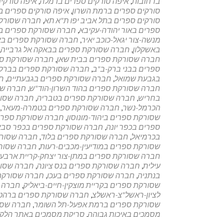
ברחובות
,
איפה סורקים ספרים ברמלה
,
איפה סורקי
סורקים ספרים ברמת השרון
,
איפה סורקים ספרים ב
סורקים ספרים בתל אביב יפו ת"א תא
,
חברה שסורקת
ספרים באור יהודה-עקיבא
,
חברה שסורקת ספרים ב
מנשה-צור יגאל-כוכב יאיר
,
חברה שסורקת ספרים באר
באשקלון
,
חברה שסורקת ספרים בבאקה אל גרבייה
,
חברה שסורקת ספרים בבית שאן
,
חברה שסורקת ס
ספרים בבני ברק-ב"ב
,
חברה שסורקת ספרים בברקן-
בגבעת שמואל
,
חברה שסורקת ספרים בגבעתיים
,
חב
חברה שסורקת ספרים בהוד השרון-הוד"ש
,
חברה שס
בחריש
,
חברה שסורקת ספרים בטבריה
,
חברה שסור
הכרמל-נשר
,
חברה שסורקת ספרים בטמרה-מעאר
,
שסורקת ספרים ביהוד-מונוסון
,
חברה שסורקת ספרים 
ספרים בכפר יונה
,
חברה שסורקת ספרים בכפר סבא
בכרמיאל
,
חברה שסורקת ספרים בלוד
,
חברה שסורק
שסורקת ספרים במודיעין-מכבים-רעות
,
חברה שסורק
חברה שסורקת ספרים במתן-צור יצחק-קריית ארבע
עילית
,
חברה שסורקת ספרים בנס ציונה
,
חברה שסור
בנתניה
,
חברה שסורקת ספרים בעכו
,
חברה שסורקת
שסורקת ספרים בקריית מוצקין-חיים-ביאליק
,
חברה ש
לציון-ראשל"צ-ראשלצ
,
חברה שסורקת ספרים ברהט
שסורקת ספרים ברמת אפעל-תל השומר
,
חברה שסו
מסמכים באיכות גבוהה
,
סריקת מסמכים באתר הלקו