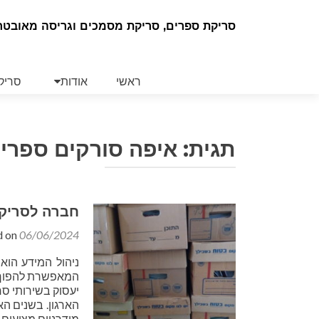
סריקת ספרים, סריקת מסמכים וגריסה מאובטח
Skip
to
ראשי
אודות
סריק
content
תגית:
איפה סורקים ספרים
חברה לסריק
d on
06/06/2024
ניהול המידע הוא
המאפשרת להפוך מ
יעסוק בשירותי ס
הארגון. בשנים ה
מודרניים מציעים 