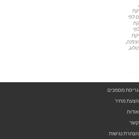
,
קת
 לפי
קת
פי
קת
צפנה
,
לוג
,
גריסת מסמכים
הצעת מחיר
אודות
קשר
הצהרת נגישות