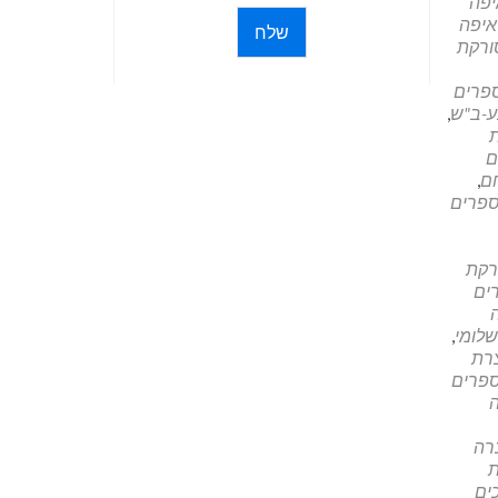
יפה
איפה
שלח
ורקת
פרים
ע-ב"ש
,
ם
חם
,
פרים
רקת
ים
לומי
,
צרת
פרים
רה
ת
ים