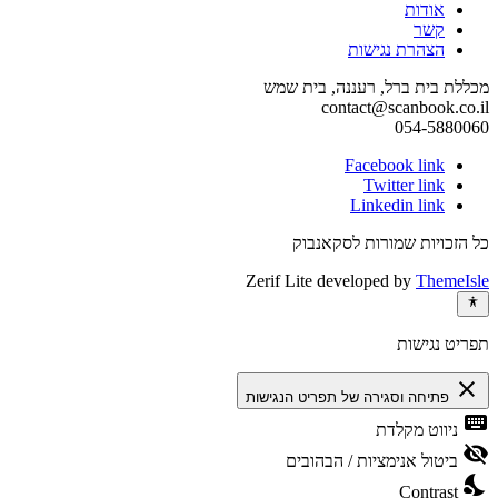
אודות
קשר
הצהרת נגישות
מכללת בית ברל, רעננה, בית שמש
contact@scanbook.co.il
054-5880060
Facebook link
Twitter link
Linkedin link
כל הזכויות שמורות לסקאנבוק
Zerif Lite
developed by
ThemeIsle
תפריט נגישות
close
פתיחה וסגירה של תפריט הנגישות
keyboard
ניווט מקלדת
visibility_off
ביטול אנימציות / הבהובים
nights_stay
Contrast