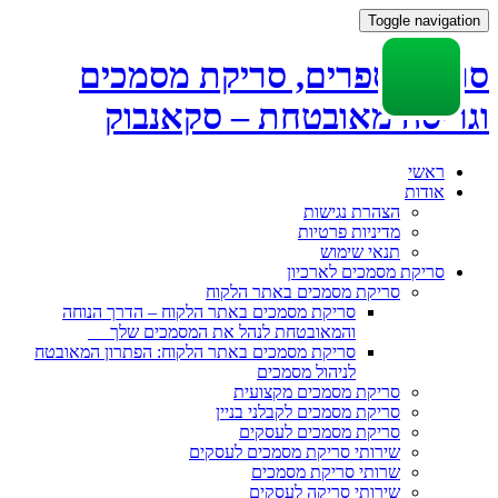
Toggle navigation
סריקת ספרים, סריקת מסמכים
וגריסה מאובטחת – סקאנבוק
Skip
ראשי
to
אודות
content
הצהרת נגישות
מדיניות פרטיות
תנאי שימוש
סריקת מסמכים לארכיון
סריקת מסמכים באתר הלקוח
סריקת מסמכים באתר הלקוח – הדרך הנוחה
והמאובטחת לנהל את המסמכים שלך
סריקת מסמכים באתר הלקוח: הפתרון המאובטח
לניהול מסמכים
סריקת מסמכים מקצועית
סריקת מסמכים לקבלני בניין
סריקת מסמכים לעסקים
שירותי סריקת מסמכים לעסקים
שרותי סריקת מסמכים
שירותי סריקה לעסקים