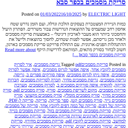
סריקת מסמכים בכפר סבא
Posted on
01/03/2022
16/10/2025
by
ELECTRIC LIGHT
כמות הניירת המצטברת בעסקים הולכת וגדלה, ועם הזמן נדרש שטח
אחסון רחב שמעמיס על ההוצאות הנדרשות עבור משרדים. הפתרון היעיל
והחסכוני ביותר הוא מעבר לארכיון דיגיטלי – באמצעות סריקת מסמכים
ולאחר מכן גריסתם, אפשר לפנות שטחים, לחסוך בהוצאות ולייעל את
ההתנהלות הפנים-ארגונית. עם התחלת פרויקט סריקת מסמכים בארגון,
חשוב לבחור בסורק מתאים, המותאם לדרישות היקף
Read more about
סריקת מסמכים בכפר סבא
[…]
Posted in
סריקת מסמכים
pdf גריסת מסמכים
Tagged
,
איך לסרוק
מסמכים לקובץ אחד
,
איפה אפשר לגרוס מסמכים
,
איפה אפשר לסרוק
מסמכים
,
איפה ניתן לגרוס מסמכים
,
איפה סורקים ספרים ב
,
גריסה
,
גריסת מסמכים
,
גריסת מסמכים מחיר
,
חברה לסריקת מסמכים
,
חברות
סריקה
,
להוסיף: איפה סורקים מסמכים ב
,
לסרוק מסמכים
,
מערכת
סריקת מסמכים
,
מקום לשריפת מסמכים
,
סורק
,
סורק מסמכים pdf
,
סורק
מסמכים מהיר
,
סורק מסמכים מומלץ
,
סורק מסמכים מקצועי
,
סורק
מסמכים נייד
,
סורק מסמכים קטן
,
ספר סריקה
,
סריקה
,
סריקה ל-PDF
,
סריקה של דפים
,
סריקה של כמה דפים לקובץ אחד
,
סריקה של מסמכים
,
סריקות
,
סריקת מסמכים
,
סריקת מסמכים בזול
,
סריקת מסמכים בנייד
,
סריקת מסמכים לארגונים שירות סריקת מסמכים
,
סריקת מסמכים
למחשב
,
סריקת מסמכים לקובץ pdf
,
סריקת מסמכים מחירון
,
סריקת
ספרים
,
שימור מסמכים ישנים
,
שירות סריקת מסמכים
,
שירותי גריסה
,