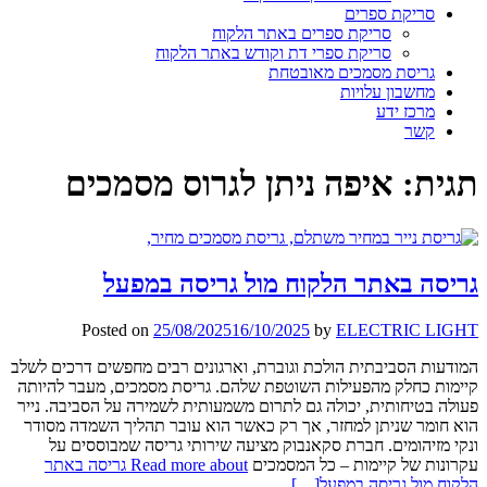
סריקת ספרים
סריקת ספרים באתר הלקוח
סריקת ספרי דת וקודש באתר הלקוח
גריסת מסמכים מאובטחת
מחשבון עלויות
מרכז ידע
קשר
תגית:
איפה ניתן לגרוס מסמכים
גריסה באתר הלקוח מול גריסה במפעל
Posted on
25/08/2025
16/10/2025
by
ELECTRIC LIGHT
המודעות הסביבתית הולכת וגוברת, וארגונים רבים מחפשים דרכים לשלב
קיימות כחלק מהפעילות השוטפת שלהם. גריסת מסמכים, מעבר להיותה
פעולה בטיחותית, יכולה גם לתרום משמעותית לשמירה על הסביבה. נייר
הוא חומר שניתן למחזר, אך רק כאשר הוא עובר תהליך השמדה מסודר
ונקי מזיהומים. חברת סקאנבוק מציעה שירותי גריסה שמבוססים על
עקרונות של קיימות – כל המסמכים
Read more about גריסה באתר
הלקוח מול גריסה במפעל
[…]