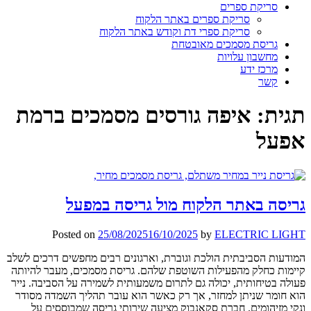
סריקת ספרים
סריקת ספרים באתר הלקוח
סריקת ספרי דת וקודש באתר הלקוח
גריסת מסמכים מאובטחת
מחשבון עלויות
מרכז ידע
קשר
תגית:
איפה גורסים מסמכים ברמת
אפעל
גריסה באתר הלקוח מול גריסה במפעל
Posted on
25/08/2025
16/10/2025
by
ELECTRIC LIGHT
המודעות הסביבתית הולכת וגוברת, וארגונים רבים מחפשים דרכים לשלב
קיימות כחלק מהפעילות השוטפת שלהם. גריסת מסמכים, מעבר להיותה
פעולה בטיחותית, יכולה גם לתרום משמעותית לשמירה על הסביבה. נייר
הוא חומר שניתן למחזר, אך רק כאשר הוא עובר תהליך השמדה מסודר
ונקי מזיהומים. חברת סקאנבוק מציעה שירותי גריסה שמבוססים על