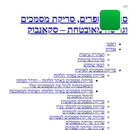
Toggle
navigation
סריקת ספרים, סריקת מסמכים
וגריסה מאובטחת – סקאנבוק
Skip
ראשי
to
אודות
content
הצהרת נגישות
מדיניות פרטיות
תנאי שימוש
סריקת מסמכים לארכיון
סריקת מסמכים באתר הלקוח
סריקת מסמכים באתר הלקוח – הדרך הנוחה
והמאובטחת לנהל את המסמכים שלך
סריקת מסמכים באתר הלקוח: הפתרון המאובטח
לניהול מסמכים
סריקת מסמכים מקצועית
סריקת מסמכים לקבלני בניין
סריקת מסמכים לעסקים
שירותי סריקת מסמכים לעסקים
שרותי סריקת מסמכים
שירותי סריקה לעסקים