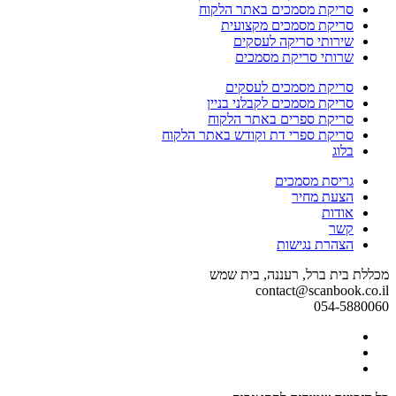
סריקת מסמכים באתר הלקוח
סריקת מסמכים מקצועית
שירותי סריקה לעסקים
שרותי סריקת מסמכים
סריקת מסמכים לעסקים
סריקת מסמכים לקבלני בניין
סריקת ספרים באתר הלקוח
סריקת ספרי דת וקודש באתר הלקוח
בלוג
גריסת מסמכים
הצעת מחיר
אודות
קשר
הצהרת נגישות
מכללת בית ברל, רעננה, בית שמש
contact@scanbook.co.il
054-5880060
Facebook
Twitter
link
Linkedin
link
link