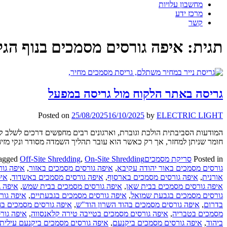
מחשבון עלויות
מרכז ידע
קשר
תגית:
איפה גורסים מסמכים בנוף הגל
גריסה באתר הלקוח מול גריסה במפעל
Posted on
25/08/2025
16/10/2025
by
ELECTRIC LIGHT
המודעות הסביבתית הולכת וגוברת, וארגונים רבים מחפשים דרכים לשלב ק
חומר שניתן למחזר, אך רק כאשר הוא עובר תהליך השמדה מסודר ונקי מזי
Posted in
סריקת מסמכים
On-Site Shredding
,
Off-Site Shredding
agged
גורסים מסמכים באור יהודה עקיבא
,
איפה גורסים מסמכים באזור
,
איפה גו
אורנית
,
איפה גורסים מסמכים בארסוף
,
איפה גורסים מסמכים באשדוד
,
איפ
איפה גורסים מסמכים בבית שאן
,
איפה גורסים מסמכים בבית שמש
,
איפה ג
גורסים מסמכים בגבעת שמואל
,
איפה גורסים מסמכים בגבעתיים
,
איפה גור
בדרום
,
איפה גורסים מסמכים בהוד השרון הוד"ש
,
איפה גורסים מסמכים ב
מסמכים בטבריה
,
איפה גורסים מסמכים בטייבה טירה קלאנסווה
,
איפה גור
ביהוד
,
איפה גורסים מסמכים ביקנעם
,
איפה גורסים מסמכים ביקנעם עילית