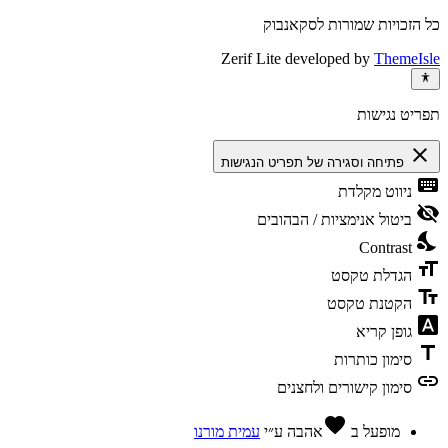
כל הזכויות שמורות לסקאנבוק
Zerif Lite
developed by
ThemeIsle
תפריט נגישות
close
פתיחה וסגירה של תפריט הנגישות
keyboard
ניווט מקלדת
visibility_off
ביטול אנימציות / הבהובים
nights_stay
Contrast
format_size
הגדלת טקסט
text_fields
הקטנת טקסט
font_download
גופן קריא
title
סימון כותרות
link
סימון קישורים ולחצנים
favorite
מופעל ב
אהבה
ע״י
עמית מורנו