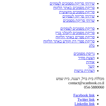
שירותי סריקת מסמכים לעסקים
סריקת מסמכים באתר הלקוח
סריקת מסמכים מקצועית
שירותי סריקה לעסקים
שרותי סריקת מסמכים
סריקת מסמכים לעסקים
סריקת מסמכים לקבלני בניין
סריקת ספרים באתר הלקוח
סריקת ספרי דת וקודש באתר הלקוח
בלוג
גריסת מסמכים
הצעת מחיר
אודות
קשר
הצהרת נגישות
מכללת בית ברל, רעננה, בית שמש
contact@scanbook.co.il
054-5880060
Facebook link
Twitter link
Linkedin link