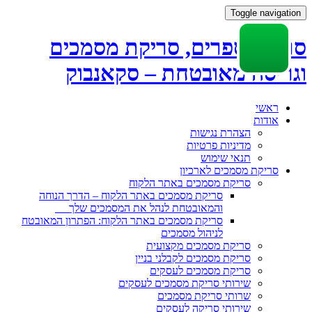
Toggle navigation
סריקת ספרים, סריקת מסמכים
וגריסה מאובטחת – סקאנבוק
Skip
ראשי
to
אודות
content
הצהרת נגישות
מדיניות פרטיות
תנאי שימוש
סריקת מסמכים לארכיון
סריקת מסמכים באתר הלקוח
סריקת מסמכים באתר הלקוח – הדרך הנוחה
והמאובטחת לנהל את המסמכים שלך
סריקת מסמכים באתר הלקוח: הפתרון המאובטח
לניהול מסמכים
סריקת מסמכים מקצועית
סריקת מסמכים לקבלני בניין
סריקת מסמכים לעסקים
שירותי סריקת מסמכים לעסקים
שרותי סריקת מסמכים
שירותי סריקה לעסקים