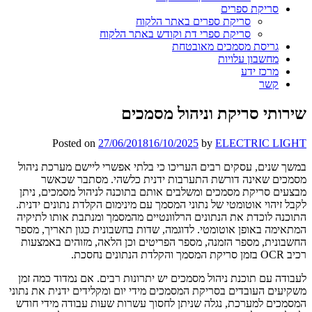
סריקת ספרים
סריקת ספרים באתר הלקוח
סריקת ספרי דת וקודש באתר הלקוח
גריסת מסמכים מאובטחת
מחשבון עלויות
מרכז ידע
קשר
שירותי סריקת וניהול מסמכים
Posted on
27/06/2018
16/10/2025
by
ELECTRIC LIGHT
במשך שנים, עסקים רבים העריכו כי בלתי אפשרי ליישם מערכת ניהול
מסמכים שאינה דורשת התערבות ידנית כלשהי. מסתבר שכאשר
מבצעים סריקת מסמכים ומשלבים אותם בתוכנה לניהול מסמכים, ניתן
לקבל זיהוי אוטומטי של נתוני המסמך עם מינימום הקלדת נתונים ידנית.
התוכנה לוכדת את הנתונים הרלוונטיים מהמסמך ומנתבת אותו לתיקיה
המתאימה באופן אוטומטי. לדוגמה, שדות בחשבונית כגון תאריך, מספר
החשבונית, מספר הזמנה, מספר הפריטים וכן הלאה, מזוהים באמצעות
רכיב OCR בזמן סריקת המסמך והקלדת הנתונים נחסכת.
לעבודה עם תוכנת ניהול מסמכים יש יתרונות רבים. אם נמדוד כמה זמן
משקיעים העובדים בסריקת המסמכים מידי יום ומקלידים ידנית את נתוני
המסמכים למערכת, נגלה שניתן לחסוך עשרות שעות עבודה מידי חודש