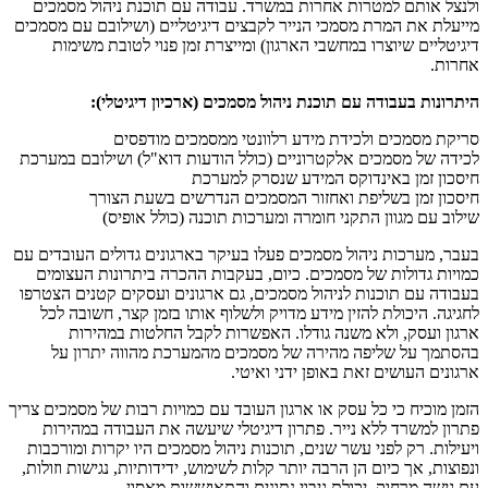
ולנצל אותם למטרות אחרות במשרד. עבודה עם תוכנת ניהול מסמכים
מייעלת את המרת מסמכי הנייר לקבצים דיגיטליים (ושילובם עם מסמכים
דיגיטליים שיוצרו במחשבי הארגון) ומייצרת זמן פנוי לטובת משימות
אחרות.
היתרונות בעבודה עם תוכנת ניהול מסמכים (ארכיון דיגיטלי):
סריקת מסמכים ולכידת מידע רלוונטי ממסמכים מודפסים
לכידה של מסמכים אלקטרוניים (כולל הודעות דוא"ל) ושילובם במערכת
חיסכון זמן באינדוקס המידע שנסרק למערכת
חיסכון זמן בשליפת ואחזור המסמכים הנדרשים בשעת הצורך
שילוב עם מגוון התקני חומרה ומערכות תוכנה (כולל אופיס)
בעבר, מערכות ניהול מסמכים פעלו בעיקר בארגונים גדולים העובדים עם
כמויות גדולות של מסמכים. כיום, בעקבות ההכרה ביתרונות העצומים
בעבודה עם תוכנות לניהול מסמכים, גם ארגונים ועסקים קטנים הצטרפו
לחגיגה. היכולת להזין מידע מדויק ולשלוף אותו בזמן קצר, חשובה לכל
ארגון ועסק, ולא משנה גודלו. האפשרות לקבל החלטות במהירות
בהסתמך על שליפה מהירה של מסמכים מהמערכת מהווה יתרון על
ארגונים העושים זאת באופן ידני ואיטי.
הזמן מוכיח כי כל עסק או ארגון העובד עם כמויות רבות של מסמכים צריך
פתרון למשרד ללא נייר. פתרון דיגיטלי שיעשה את העבודה במהירות
ויעילות. רק לפני עשר שנים, תוכנות ניהול מסמכים היו יקרות ומורכבות
ונפוצות, אך כיום הן הרבה יותר קלות לשימוש, ידידותיות, נגישות וזולות,
עם גישה מרחוק, יכולת גיבוי נתונים והתאוששות מאסון.