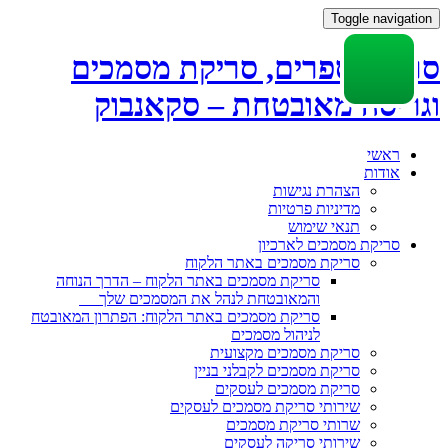
Toggle navigation
סריקת ספרים, סריקת מסמכים
וגריסה מאובטחת – סקאנבוק
Skip
ראשי
to
אודות
content
הצהרת נגישות
מדיניות פרטיות
תנאי שימוש
סריקת מסמכים לארכיון
סריקת מסמכים באתר הלקוח
סריקת מסמכים באתר הלקוח – הדרך הנוחה
והמאובטחת לנהל את המסמכים שלך
סריקת מסמכים באתר הלקוח: הפתרון המאובטח
לניהול מסמכים
סריקת מסמכים מקצועית
סריקת מסמכים לקבלני בניין
סריקת מסמכים לעסקים
שירותי סריקת מסמכים לעסקים
שרותי סריקת מסמכים
שירותי סריקה לעסקים