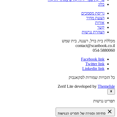
בלוג
גריסת מסמכים
הצעת מחיר
אודות
קשר
הצהרת נגישות
מכללת בית ברל, רעננה, בית שמש
contact@scanbook.co.il
054-5880060
Facebook link
Twitter link
Linkedin link
כל הזכויות שמורות לסקאנבוק
Zerif Lite
developed by
ThemeIsle
תפריט נגישות
close
פתיחה וסגירה של תפריט הנגישות