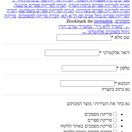
חברה לסריקת ספרים ברמת השרון
,
חברה לסריקת ספרים ברעננה
,
חברה לסריקת ספרים בשדרות
,
חברה לסריקת ספרים בשפרעם
,
חברה
לסריקת ספרים בתל אביב-יפו-ת"א-תא
,
חברת סריקה למסמכים
,
סריקת
מסמכים
. Bookmark the
permalink
.
ניווט
←
"משרד ללא נייר" במשרדי עורכי הדין
ניהול מסמכים אלקטרוני
→
שם מלא
*
דואר אלקטרוני
*
טלפון
*
הנושא
*
נא כתוב בקצרה
נא בחר את השירות / מוצר המבוקש
סריקת מסמכים
סריקת ספרים
סריקת מסמכים באתר הלקוח
סריקת ספרים באתר הלקוח