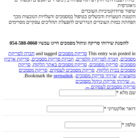
גיאוגרפית
שיפור פרודוקטיביות העובדים
הקטנת הטעויות והכשלים בטיפול במסמכים והעלויות הנובעות מכך
הפחתת כמות העובדים הנדרשים להפעלת תהליכים עסקיים מסויימים
להזמנת שירותי סריקה וניהול מסמכים חייגו עכשיו 054-588-0060
This entry was posted in
סריקת מסמכים
and tagged
חברה לסריקת
מסמכים
,
חברה לסריקת קלסרים
,
חברות סריקת מסמכים
,
סריקת ארכיון
מסמכים
,
סריקת מסמכים
,
סריקת מסמכים באתר הלקוח
,
סריקת
מסמכים בבית הלקוח
,
סריקת מסמכים לעסקים
,
סריקת מסמכים
מקצועית
,
שרותי סריקת מסמכים
. Bookmark the
permalink
.
ניווט
←
שירותי סריקת וניהול מסמכים
סריקת מסמכים לעסקים
→
שם מלא
*
דואר אלקטרוני
*
טלפון
*