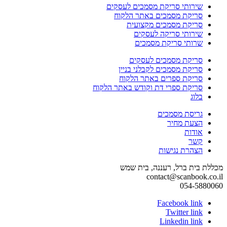
שירותי סריקת מסמכים לעסקים
סריקת מסמכים באתר הלקוח
סריקת מסמכים מקצועית
שירותי סריקה לעסקים
שרותי סריקת מסמכים
סריקת מסמכים לעסקים
סריקת מסמכים לקבלני בניין
סריקת ספרים באתר הלקוח
סריקת ספרי דת וקודש באתר הלקוח
בלוג
גריסת מסמכים
הצעת מחיר
אודות
קשר
הצהרת נגישות
מכללת בית ברל, רעננה, בית שמש
contact@scanbook.co.il
054-5880060
Facebook link
Twitter link
Linkedin link