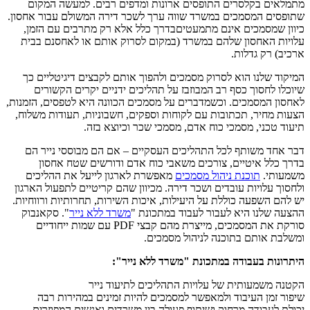
מתמלאים בקלסרים התופסים ארונות ומדפים רבים. למעשה המקום
שתופסים המסמכים במשרד שווה ערך לשכר דירה המשולם עבור אחסון.
כיוון שמסמכים אינם מתמעטיםבדרך כלל אלא רק מתרבים עם הזמן,
עלויות האחסון שלהם במשרד (במקום לסרוק אותם או לאחסנם בבית
ארכיב) רק גדלות.
המיקוד שלנו הוא לסרוק מסמכים ולהפוך אותם לקבצים דיגיטליים כך
שיוכלו לחסוך כסף רב המבוזבז על תהליכים ידניים יקרים הקשורים
לאחסון המסמכים. וכשמדברים על מסמכים הכוונה היא לטפסים, הזמנות,
הצעות מחיר, תכתובות עם לקוחות וספקים, חשבוניות, תעודות משלוח,
תיעוד טכני, מסמכי כוח אדם, מסמכי שכר וכיוצא בזה.
דבר אחד משותף לכל התהליכים העסקיים – אם הם מבוססי נייר הם
בדרך כלל איטיים, צורכים משאבי כוח אדם ודורשים שטח אחסון
משמעותי.
תוכנת ניהול מסמכים
מאפשרת לארגון לייעל את ההליכים
ולחסוך עלויות עובדים ושכר דירה. מכיוון שהם קריטיים לתפעול הארגון
יש להם השפעה כוללת על היעילות, איכות השירות, תחרותיות ורווחיות.
ההצעה שלנו היא לעבור לעבוד במתכונת "
משרד ללא נייר
". סקאנבוק
סורקת את המסמכים, מייצרת מהם קבצי PDF עם שמות ייחודיים
ומשלבת אותם בתוכנה לניהול מסמכים.
היתרונות בעבודה במתכונת "משרד ללא נייר":
הקטנה משמעותית של עלויות התהליכים לתיעוד נייר
שיפור זמן העיבוד ולמאפשר למסמכים להיות זמינים במהירות רבה
יכולת לעבודה מרחוק ושיתוף פעולה בין משרדים ואנשים המפוזרים