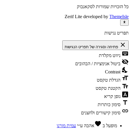
כל הזכויות שמורות לסקאנבוק
Zerif Lite
developed by
ThemeIsle
תפריט נגישות
close
פתיחה וסגירה של תפריט הנגישות
keyboard
ניווט מקלדת
visibility_off
ביטול אנימציות / הבהובים
nights_stay
Contrast
format_size
הגדלת טקסט
text_fields
הקטנת טקסט
font_download
גופן קריא
title
סימון כותרות
link
סימון קישורים ולחצנים
favorite
מופעל ב
אהבה
ע״י
עמית מורנו