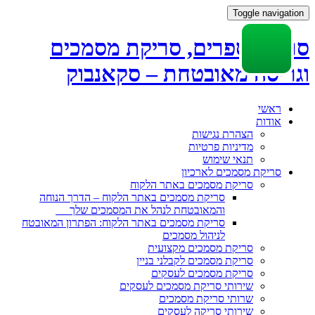
Toggle navigation
סריקת ספרים, סריקת מסמכים
וגריסה מאובטחת – סקאנבוק
Skip
ראשי
to
אודות
content
הצהרת נגישות
מדיניות פרטיות
תנאי שימוש
סריקת מסמכים לארכיון
סריקת מסמכים באתר הלקוח
סריקת מסמכים באתר הלקוח – הדרך הנוחה
והמאובטחת לנהל את המסמכים שלך
סריקת מסמכים באתר הלקוח: הפתרון המאובטח
לניהול מסמכים
סריקת מסמכים מקצועית
סריקת מסמכים לקבלני בניין
סריקת מסמכים לעסקים
שירותי סריקת מסמכים לעסקים
שרותי סריקת מסמכים
שירותי סריקה לעסקים