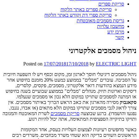
סריקת ספרים
סריקת ספרים באתר הלקוח
סריקת ספרי דת וקודש באתר הלקוח
גריסת מסמכים מאובטחת
מחשבון עלויות
מרכז ידע
קשר
ניהול מסמכים אלקטרוני
Posted on
17/07/2018
17/10/2018
by
ELECTRIC LIGHT
ניהול מסמכים דיגיטלי חוסך לארגון זמן, מקום וכסף ויש לו השפעה חיובית
על הסביבה. עובדים "מבלים" בממוצע כמעט 20% מזמנם בחיפוש אחר
מידע הנמצא בהודעות דואר אלקטרוני, מסמכים, פקסים, קלסרים,
דיסקים וארונות תיוק. מנהלים "מבלים" בממוצע שבועיים בשנה בחיפוש
או המתנה למסמכים שתויקו במקום הלא נכון או מסמכים שנעלמו.
סקאנבוק
מסירה מהארגון את כאב הראש הכרוך באיתור מסמכים. אין
צורך לדאוג לגבי מסמכים שתויקו במקום הלא מתאים (או אבדו, נגנבו,
נפגעו והושמדו). ברגע שבוצעה
סריקת מסמכים
לשרת המאובטח והמגובה
ותויקו בתיקייה הספציפית המתאימה, אתה יכול להיות רגוע.
כאשר מחפשים רעיונות לצמצום העלויות בעסק, אחד המקומות
הראשונים השווים בדיקה הוא שטחי משרד מבוזבזים. משרדים רבים