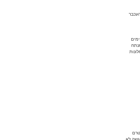
העכבר
ימים
. לכן, עבדנו קשה מאוד כדי להיות מסוגלים לתמוך בכל המערכות העיקריות המהוות מעל 95% מנתח
ך), שניהם עבור חלונות
טרם
גשה לא