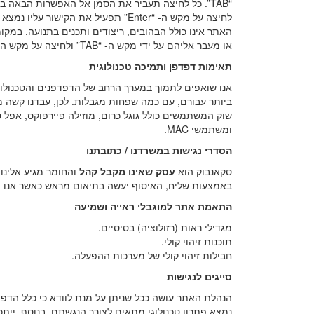
“TAB”. כל לחיצה תעביר את הסמן אל האפשרות הבאה באתר.
לחיצה על מקש ה- “Enter” תפעיל את הקישור עליו נמצא הסמן.
האתר אינו כולל הבהובים, ריצודים ותכנים בתנועה. במק
או מעבר אליהם על ידי מקש ה- “TAB” ולחיצה על מקש ה- “Enter".
תאימות דפדפן ותמיכה טכנולוגית
אנו שואפים לתמוך במערך הרחב של הדפדפנים והטכנולו
ומשתמשי MAC.
הסדרי נגישות במשרדנו / כתובתנו
סקאנבוק הוא
עסק שאינו מקבל קהל
והחומר מגיע אלינו 
באמצעות שליח, האיסוף יעשה בתיאום מראש כאשר אנו יו
התאמת אתר למוגבלי ראייה ושמיעה
מגדילי ראות (רזולוציה) בסיסיים.
תוכנות זיהוי קולי.
חבילות זיהוי קולי של מערכות ההפעלה.
סייגים לנגישות
הנהלת האתר עושה ככל שניתן על מנת לוודא כי כלל הדפים
נמצא פתרון טכנולוגי מתאים לצורך הנגשתם. בנוסף, ייתכ