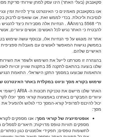
סקאנבוק (בעלי האתר) הינו עסק למתן שירותי סריקת מסמ
אנו בסקאנבוק מאמינים כי האינטרנט צריך להיות זמין ונג
לנסיבות וליכולת. בכדי לממש זאת, אנו שואפים לדבוק ב
ת"י 5568 ברמהAA . הנחיות אלה מסבירות כי
להבטיח כי האתר נגיש לכל האנשים: אנשים עיוורים, אנשים 
אתר זה מונגש על פי הנחיות אלו, ובנוסף עושה שימוש בט
בממשק נגישות המאפשר לאנשים עם מוגבלות ספציפית 
האישיים שלהם.
בהצהרה זו מטרתנו לייעל את השימוש ולשפר את השירות של
והתאמות שבוצעו במסמך התקן הישראלי. התאמת הנגישות 
שימוש בקורא מסך וניווט במקלדת באתר האינטרנט של
האתר שלנו מיי
עיוורים המבקרים באתרנו באמצעות קוראי מסך יוכלו לקר
יכול להיכנס לפרופיל קורא-המסך כדי לגלוש ולהפעיל את
מסך:
אופטימיזציה של קוראי מסך:
מספקים תוויות טופס מדויקות; תיאורים לסמלים הנ
לתשומות טפסים; תפקידי אלמנטים כגון כפתורים, ת