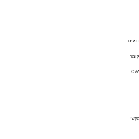
ובעים
קומה
כות קוגניטיבית: פרופיל זה מספק תכונות עזר שונות המסייעות למשתמשים עם מוגבלות קוגניטיבית כמו אוטיזם, דיסלקציה, CVA
מאפשר לאנשים לקויי מנוע להפעיל את האתר באמצעות הלוח המקשים, Shift + Tab, ומקשי