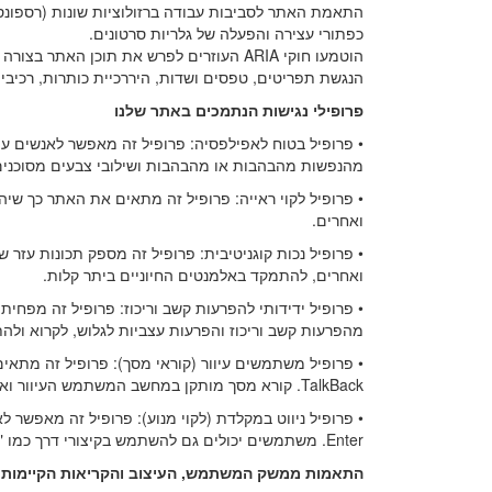
התאמת האתר לסביבות עבודה ברזולוציות שונות (רספונסי
כפתורי עצירה והפעלה של גלריות סרטונים.
הוטמעו חוקי ARIA העוזרים לפרש את תוכן האתר בצורה מדויקת וטובה יותר.
הנגשת תפריטים, טפסים ושדות, היררכיית כותרות, רכיבי 
פרופילי נגישות הנתמכים באתר שלנו
• פרופיל בטוח לאפילפסיה: פרופיל זה מאפשר לאנשים ע
מהנפשות מהבהבות או מהבהבות ושילובי צבעים מסוכנים
• פרופיל לקוי ראייה: פרופיל זה מתאים את האתר כך שיהי
ואחרים.
ואחרים, להתמקד באלמנטים החיוניים ביתר קלות.
• פרופיל ידידותי להפרעות קשב וריכוז: פרופיל זה מפח
מהפרעות קשב וריכוז והפרעות עצביות לגלוש, לקרוא ולה
TalkBack. קורא מסך מותקן במחשב המשתמש העיוור ואתר זה תואם אליו.
Enter. משתמשים יכולים גם להשתמש בקיצורי דרך כמו "M" (תפריטים), "H" (כותרות), "F".
התאמות ממשק המשתמש, העיצוב והקריאות הקיימות 