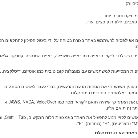
ביות).
טאבים, חלונות קופצים ועוד.
ם אפילפסיה להשתמש באתר בצורה בטוחה על ידי ביטול הסיכון להתקפים הנ
.
ה נגיש לרוב ליקויי הראייה כמו ראייה משפילה, ראיית המנהרה, קטרקט, גלאו
• פרופיל נ
ית באופן משמעותי את הסחות הדעת והרעשים, בכדי לעזור לאנשים הסובלים
תמקד באלמנטים החיוניים ביתר קלות.
• פרופיל משתמשים עיוור (קוראי מסך): פרופיל זה מתאים את האתר כך שיהיה תואם לקוראי מסך כמו JAWS, NVDA, VoiceOver ו-
• פרופיל ניווט במקלדת (לקוי מנוע): פרופיל זה 
באתר האינטרנט שלנו