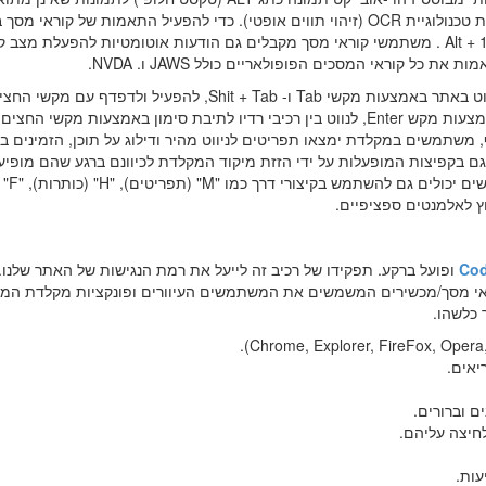
זה גם יחלץ טקסטים המוטמעים בתמונה, באמצעות טכנולוגיית OCR (זיהוי תווים אופטי). כדי להפעיל התאמות של קורא
המשתמשים צריכים רק ללחוץ על שילוב המקשים Alt + 1 . משתמשי קוראי מסך מקבלים גם הודעות אוטומטיות להפעלת מצב
ל קוראי המסכים הפופולאריים כולל JAWS ו. NVDA.
למשתמש ישנה היכולת לנווט באתר באמצעות מקשי Tab ו- Shit + Tab, להפעיל ולדפדף עם מקשי 
לסגור אותם באמצעות Esc, ללחוץ על קישורים באמצעות מקש Enter, לנווט בין רכיבי רדיו לתיבת סימון באמצעות מקשי
עות מקש הרווח או מקש Enter. בנוסף, משתמשים במקלדת ימצאו תפריטים לניווט מהיר ודילוג על תוכן, הזמינים
 בקפיצות המופעלות על ידי הזזת מיקוד המקלדת לכיוונם ברגע שהם מופיעי
מאפשרים להתמקד במיקוד החוצה ממנה. משתמשים יכולים גם להשתמש בקיצורי דרך כמו "M" (תפריטים), "H" (כותרות), "F"
Cod
ופועל ברקע. תפקידו של רכיב זה לייעל את רמת הנגישות של האתר שלנו. 
ראי מסך/מכשירים המשמשים את המשתמשים העיוורים ופונקציות מקלדת ה
 כלשהו.
יאים.
 וברורים.
חיצה עליהם.
עות.