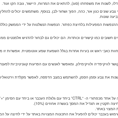
לו, לשנות את משפחתו (סוג), להתאים את המרווח, היישור, גובה הקו ועוד.
 צבע שונים כגון אור, כהה, הפוך ושחור-לבן. בנוסף, משתמשים יכולים להחלי
ההנפשות המפעילות בלחיצת כפתור. הנפשות הנשלטות על ידי הממשק כוללו
 חשובים כמו קישורים וכותרות. הם יכולים גם לבחור להדגיש אלמנטים ממו
וות כאבי ראש או בעיות אחרות בגלל השמעת שמע אוטומטית. אפשרות זו 
 לוויקיפדיה ולוויקימילון, ומאפשר לאנשים עם הפרעות קוגניטיביות לפענח
ות את צבע וסמן הסמן, להשתמש במצב הדפסה, לאפשר מקלדת וירטואלית
ניתן להגדיל או להקטין את תצוגת האתר באמצעות לחיצה על אחד מכפתורי ה- “CTRL” ביחד עם גלגלת העכבר או ביחד עם הס
ה תקטין או תגדיל את המסך בעשרה אחוזים (10%).
ת המצוי באתר.
ימוש בעכבר יכולים להפעיל את התכונות המצויות באתר על ידי לחיצה על ה