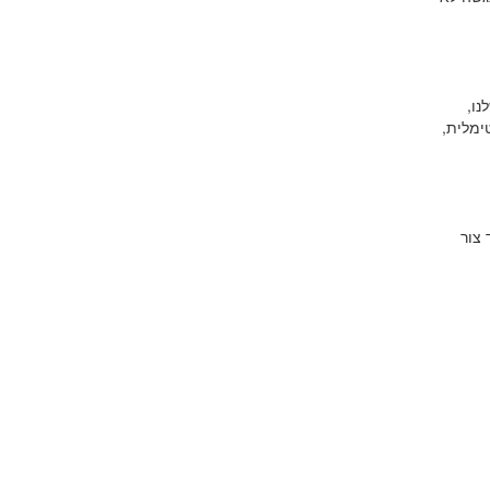
נו,
ימלית,
ת טופס בעמוד צור