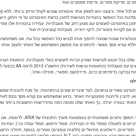
כים, סריקת ספרים, גריסת מסמכים ועוד.
יש לכל אחד, ורצוננו הוא לספק אתר אינטרנט שנגיש לקהל הרחב ביותר, ללא ק
קפדנות ככל האפשר בהנחיות הנגישות לתוכן ברשת האינטרנט על פי התקן היש
צד להנגיש תוכן באינטרנט לאנשים עם מגוון רחב של מוגבלויות. עמידה בהנחיות אלו מסי
עם לקויות מוטוריות, ליקוי ראייה, מוגבלות קוגניטיבית ועוד.
כנולוגיות שונות שנועדו להפוך אותו לנגיש ככל האפשר בכל עת. אנו משתמשי
וללא קורא מסך מגשר- להתאים את ממשק המשתמש של האתר ולעצב אותו ל
נו בכל הנוגע לנגישות ושוויון זכויות לאנשים בעלי מוגבלויות. התאמת הנגי
שלנו בוצעה בהתאם לתקנה 35 בתקנות שוויון זכויות לאנשים עם מוגבלות (התא
נבדקה בדפדפנים כרום, פיירפוקס, ספארי, מוזילה ואדג'.
נו
שם את טכניקת תכונות ה- ARIA (יישומי אינטרנט עשירים נגישים), לצד שינויים שונים בהתנהגות, על מנת להבטי
וא, להבין וליהנות מפונקציות האתר. ברגע שמשתמש עם קורא-מסך נכנס לאתר
 האתר בצורה יעילה. כך האתר שלנו מכסה כמה מהדרישות החשובות ביותר של 
אנו מספקים לקוראי המסך נתונים משמעותיים באמצעות מערך התכונות של ARIA. לדוגמה, אנו
יתנים לפעולה (סמלי מדיה חברתית, סמלי חיפוש, סמלי עגלה וכו'); הנחיות 
פריטים, דיאלוגים מודאליים (חלונות קופצים) ואחרים. בנוסף, תהליך הרקע
את כל תמונות האתר ומספק תיאור מדויק ומשמעותי מבוסס זיהוי-אובייקט תמונה כתג ALT (טקסט חלופי) לתמונות ש