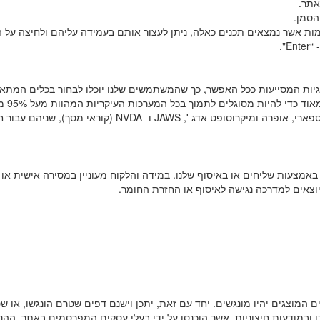
ומות אשר נמצאים תכנים כאלה, ניתן לעצור אותם בעמידה עליהם ולחיצה על 
גיות המסייעות ככל האפשר, כך שהמשתמשים שלנו יוכלו לבחור בכלים המתא
ביותר עבורם, עם כמה שפחות מגבלות
שוק המשתמשים כולל גוגל כרום, מוזילה פיירפוקס, אפל ספארי, אופרה ומיקרוסופט אדג ', JAWS ו- NVDA (קוראי מס
באמצעות שליחים או באיסוף שלנו. במידה והלקוח מעוניין במסירה אישית או
צאים למדרכה נגישה לאיסוף או החזרת החומר.
 המוצגים יהיו מונגשים. יחד עם זאת, יתכן וישנם דפים שטרם הונגשו, או ש
ן ובמודעות חיצוניות, אשר הוכנסו על ידי בעלי עסקים המפרסמים באתר, ההנ