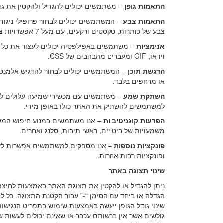
התאמות גופן
– משתמשים יכולים להגדיל ולהקטין את גוד
התאמות צבע
– המשתמשים יכולים לבחור פרופילי ניגודי
צבע של כותרות, טקסטים ורקעים, עם מעל 7 אפשרויות צביעה שונות.
אנימציות
– משתמשים באפילפסיה יכולים לעצור את כל 
וידאו, GIF ומעברים מהבהבים של CSS.
הדגשת תוכן
– המשתמשים יכולים לבחור להדגיש אלמנטים
או מרחפים בלבד.
השתקת שמע
– משתמשים עם מכשירי שמיעה עלולים לח
למשתמשים להשתיק את האתר כולו באופן מידי.
הפרעות קוגניטיביות
– אנו משתמשים במנוע חיפוש המקושר
משמעויות של ביטויים, ראשי תיבות, סלנג ואחרים.
פונקציות נוספות
– אנו מספקים למשתמשים אפשרות לשנ
ופונקציות רבות אחרות.
שינוי תצוגה באתר
הגדלה או ביחד עם הסימן “-” עבור הקטנת התצוגה. כל לחיצ
שינוי גודל הגופן ייעשה באמצעות שימוש בתפריט הנגישו
גולשים אשר אין ברשותם עכבר או שאינם יכולים לעשות ש