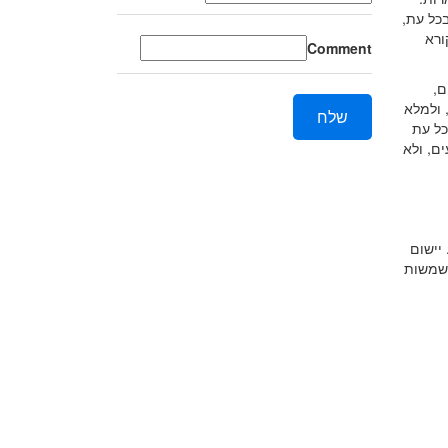
י מסך בכל עת,
 קורא
Comment
החצים,
 החצים, ולמלא
שלח
 בכל עת
ם, ולא
יישום
משמשות