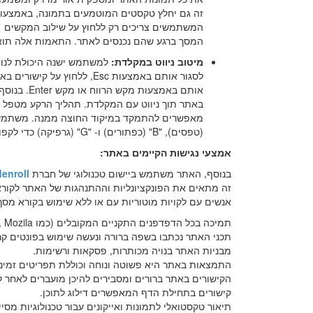
המסך ברגע שהם נכנסים לאתר. התאמות אלה תואמות את כ
מיטוב ניווט במקלדת:
אותם באמצ
באתר תוך ניווט עם המקלדת. תהליך הרקע מטפל גם
(טפסים), "B" (כפתורים) ו- "G" (גרפיקה) כדי לקפוץ לאלמנטים ספציפיים.
אמצעי נגישות הקיימים באתר:
בנוסף, האתר משתמש ביישום טכנולוגי של חברת
enroll
זה מתאים את הפונקציונליות וההתנהגות של האתר לקו
אנשים עם לקויות מוטוריות עם או ללא שימוש בקורא מסך
תמיכה בכל הדפדפנים התקניים המקובלים (כמו Chrome, Explorer, FireFox, Opera, Mozila).
תכני האתר נכתבו בשפה ברורה ונעשה שימוש בפונטים קר
מבניות האתר בנויה מכותרות, פסקאות ורשימות.
התמצאות באתר היא פשוטה ונוחה וכוללת תפריטים זמינים
הקישורים באתר ברורים ומסבירים להיכן מועברים לאחר ל
קישורים בתחילת הדף המאפשרים דילוג לתוכן.
תיאור טקסטואלי לתמונות ואייקונים עבור טכנולוגיות מסיי