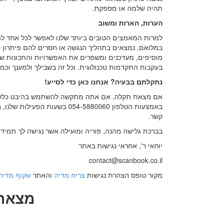
תהיה שלמה או מספקת.
הערות, הארות ומשוב
למרות המאמצים הטובים ביותר שלנו לאפשר לכל אחד להת
במלואם, נמצאים בתהליך הנגשה או חסרים להם פיתרון טכנ
מוסיפים, מעדכנים ומשפרים את האפשרויות והתכונות שלה
בעקבות התקדמות טכנולוגית. וכל זה בשבילך ולמענך וכ
נתקלתם בבעיה? אנחנו כאן כדי לסייע!
אם מצאת תקלה, אם אתה מתקשה להשתמש בהיבט כלשהו בא
קשר.
בברכת גלישה מהנה, פוריה ומועילה אשר נגישה לך תמיד.
יוחאי ר', אחראי נגישות באתר
contact@scanbook.co.il
מקור טופס הצהרת נגישות
צריח מדיה
והאתר
שקוף מדיה
מצאתם