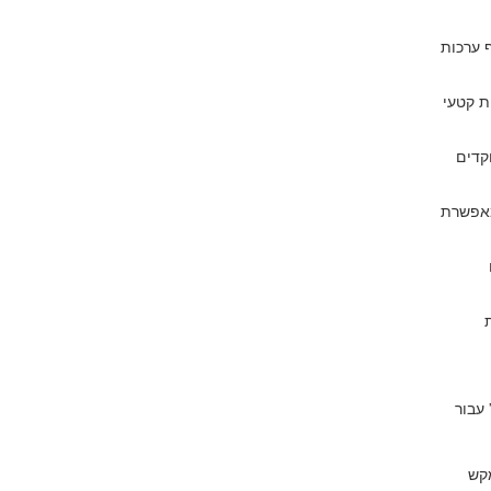
ף ערכות
ת קטעי
קדים
מאפשרת
ימן “+” עבור
מקש