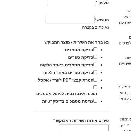
טלפון
*
שר
ראלי
הנושא
*
יעת לנו
נא כתוב בקצרה
ם
נא בחר את השירות / מוצר המבוקש
צרכים
סריקת מסמכים
סריקת ספרים
שות
מות נגישות לשירות) התשע"ג 2013 לרמה AA בכפוף לשינויים
סריקת מסמכים באתר הלקוח
סריקת ספרים באתר הלקוח
המרת קבצי PDF לוורד / אקסל
ח שמשתמשים
, הוא
תוכנה אינטרנטית לניהול מסמכים
קוראי
גריסת מסמכים בדיסקרטיות
אימות
פירוט אודות השירות המבוקש
*
 סורק
אינן מתוארות.